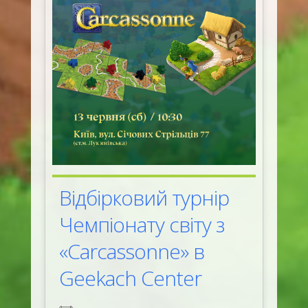
Відбірковий турнір
Чемпіонату світу з
«Carcassonne» в
Geekach Center