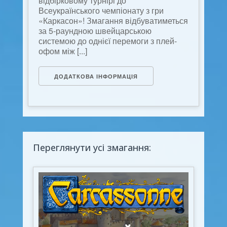
відбірковому турнірі до
Всеукраїнського чемпіонату з гри
«Каркасон»! Змагання відбуватиметься
за 5-раундною швейцарською
системою до однієї перемоги з плей-
офом між [...]
ДОДАТКОВА ІНФОРМАЦІЯ
Переглянути усі змагання: