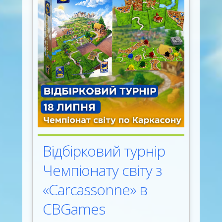
Відбірковий турнір
Чемпіонату світу з
«Carcassonne» в
CBGames