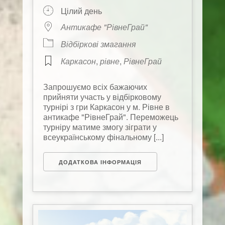
Цілий день
Антикафе "РівнеГрай"
Відбіркові змагання
Каркасон
,
рівне
,
РівнеГрай
Запрошуємо всіх бажаючих
прийняти участь у відбірковому
турнірі з гри Каркасон у м. Рівне в
антикафе "РівнеГрай". Переможець
турніру матиме змогу зіграти у
всеукраїнському фінальному [...]
ДОДАТКОВА ІНФОРМАЦІЯ