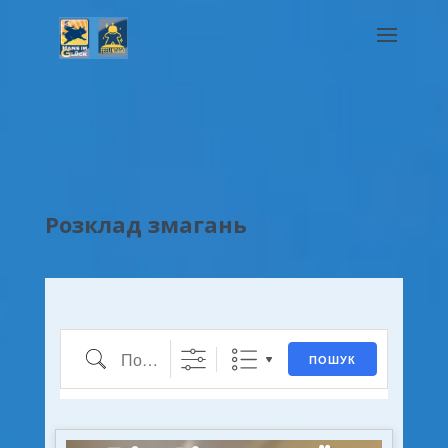
Розклад змагань
Пошук
ПОШУК