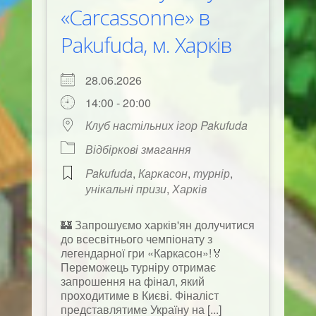
«Carcassonne» в
Pakufuda, м. Харків
28.06.2026
14:00 - 20:00
Клуб настільних ігор Pakufuda
Відбіркові змагання
Pakufuda
,
Каркасон
,
турнір
,
унікальні призи
,
Харків
🏰 Запрошуємо харків'ян долучитися
до всесвітнього чемпіонату з
легендарної гри «Каркасон»!🏅
Переможець турніру отримає
запрошення на фінал, який
проходитиме в Києві. Фіналіст
представлятиме Україну на [...]