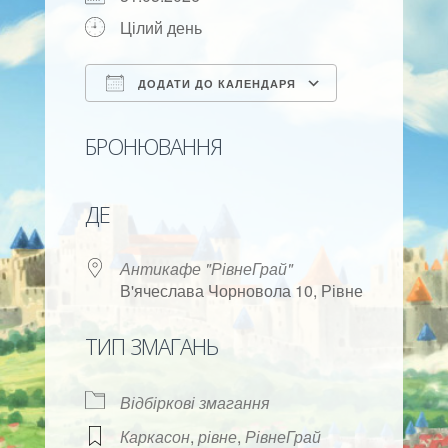
Цілий день
ДОДАТИ ДО КАЛЕНДАРЯ
Скачати ICS
Google календар
iCalendar
Office 365
Outlook Live
БРОНЮВАННЯ
ДЕ
Антикафе "РівнеГрай"
В'ячеслава Чорновола 10, Рівне
ТИП ЗМАГАНЬ
Відбіркові змагання
Каркасон
,
рівне
,
РівнеГрай