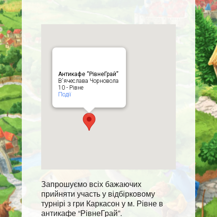
Антикафе “РівнеГрай”
В'ячеслава Чорновола
10 - Рівне
Події
Запрошуємо всіх бажаючих
прийняти участь у відбірковому
турнірі з гри Каркасон у м. Рівне в
антикафе “РівнеГрай”.