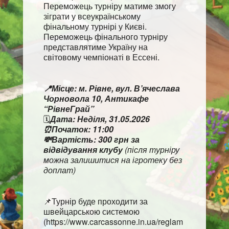
Переможець турніру матиме змогу
зіграти у всеукраїнському
фінальному турнірі у Києві.
Переможець фінального турніру
представлятиме Україну на
світовому чемпіонаті в Ессені.
📍Місце: м. Рівне, вул. В’ячеслава
Чорновола 10, Антикафе
“РівнеГрай”
🗓
Дата: Неділя, 31.05.2026
⏰Початок: 11:00
💸Вартість: 300 грн за
відвідування клубу
(після турніру
можна залишитися на ігротеку без
доплат)
📌Турнір буде проходити за
швейцарською системою
(https://www.carcassonne.in.ua/reglam