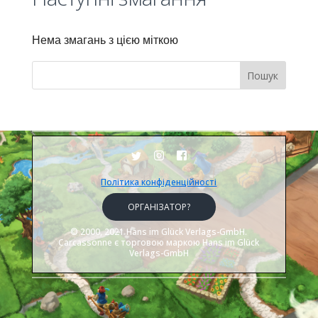
Нема змагань з цією міткою
Пошук
Політика конфіденційності
ОРГАНІЗАТОР?
© 2000, 2021 Hans im Glück Verlags-GmbH.
Carcassonne є торговою маркою Hans im Glück
Verlags-GmbH