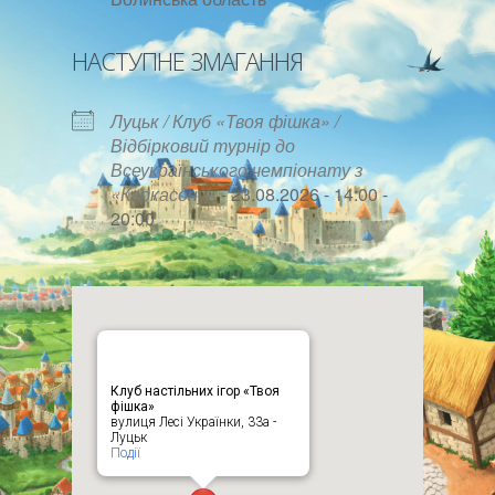
НАСТУПНЕ ЗМАГАННЯ
Луцьк / Клуб «Твоя фішка» /
Відбірковий турнір до
Всеукраїнського чемпіонату з
«Каркасону»
- 23.08.2026 - 14:00 -
20:00
Клуб настільних ігор «Твоя
фішка»
вулиця Лесі Українки, 33а -
Луцьк
Події