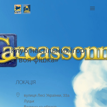
Клуб настільних ігор
«Твоя фішка»
ЛОКАЦІЯ
вулиця Лесі Українки, 33а
Луцьк
Волинська область