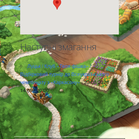
Наступні змагання
Луцьк / Клуб «Твоя фішка» /
Відбірковий турнір до Всеукраїнського
чемпіонату з «Каркасону»
- 23.08.2026 -
14:00 - 20:00