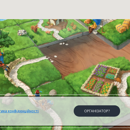
я
я
тика конфіденційності
ОРГАНІЗАТОР?