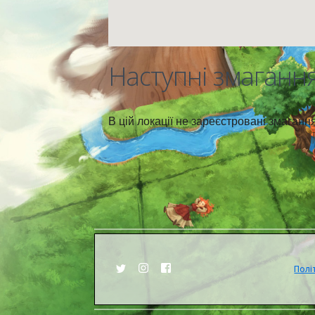
Наступні змаганн
В цій локації не зареєстровані змаганн
Полі