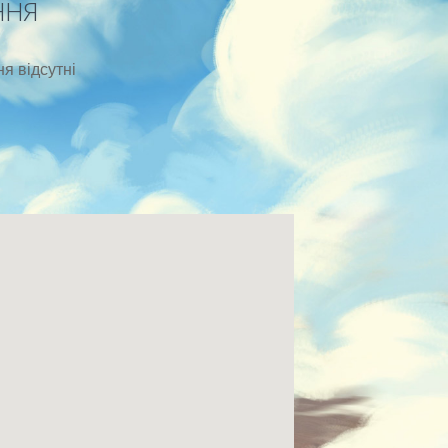
ННЯ
я відсутні