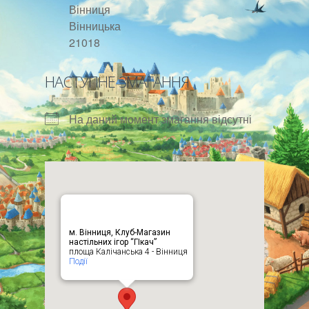
Вінниця
Вінницька
21018
НАСТУПНЕ ЗМАГАННЯ
На даний момент змагання відсутні
м. Вінниця, Клуб-Магазин
настільних ігор “ГІкач”
площа Калічанська 4 - Вінниця
Події