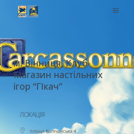
м. Вінниця, Клуб-
Магазин настільних
ігор “ГІкач”
ЛОКАЦІЯ
площа Калічанська 4