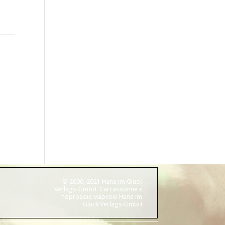
© 2000, 2021 Hans im Glück
Verlags-GmbH. Carcassonne є
торговою маркою Hans im
Glück Verlags-GmbH