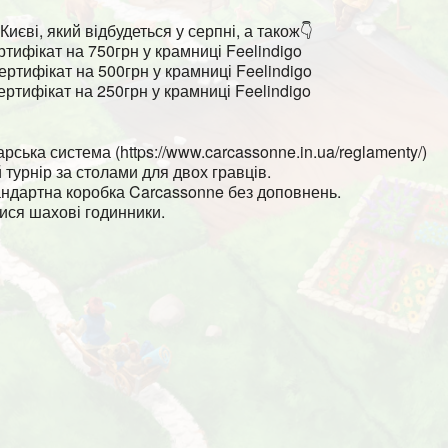
иєві, який відбудеться у серпні, а також👇
ртифікат на 750грн у крамниці Feelindigo
ертифікат на 500грн у крамниці Feelindigo
ертифікат на 250грн у крамниці Feelindigo
рська система (https://www.carcassonne.in.ua/reglamenty/)
турнір за столами для двох гравців.
тандартна коробка Carcassonne без доповнень.
тися шахові годинники.