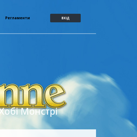
Регламенти
ВХІД
 Хобі Монстрі