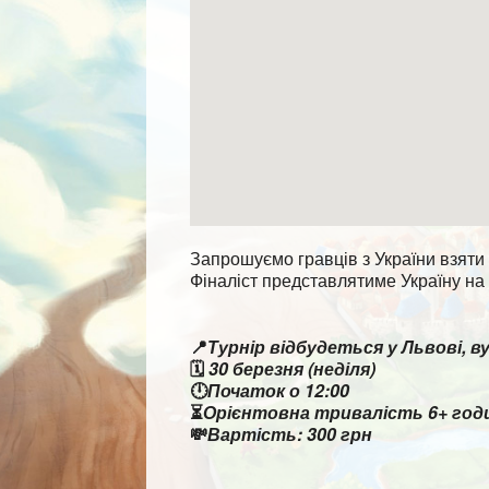
Запрошуємо гравців з України взяти 
Фіналіст представлятиме Україну на 
📍
Турнір відбудеться у Львові, в
🗓
30 березня (неділя)
🕛
Початок о 12:00
⏳
Орієнтовна тривалість 6+ год
💸
Вартість: 300 грн