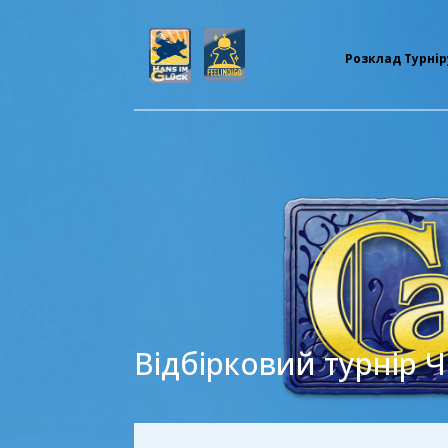
Розклад Турнір
Відбірковий турнір Ч