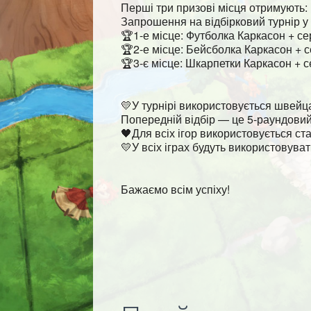
Перші три призові місця отримують:
Запрошення на відбірковий турнір у К
🏆1-е місце: Футболка Каркасон + се
🏆2-е місце: Бейсболка Каркасон + с
🏆3-є місце: Шкарпетки Каркасон + с
💛У турнірі використовується швейца
Попередній відбір — це 5-раундовий 
🖤Для всіх ігор використовується с
💛У всіх іграх будуть використовува
Бажаємо всім успіху!