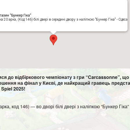
азин “Бункер Гіка”
ка 20 арка, (Код 146) білі двері в середині двору з наліпкою "Бункер Гіка" - Одеса
ся до відбіркового чемпіонату з гри “Carcassonne”, що
ошення на фінал у Києві, де найкращий гравець предст
Spiel 2025!
(арка, код 146) — во дворі білі двері з наліпкою “Бункер Гіка” 