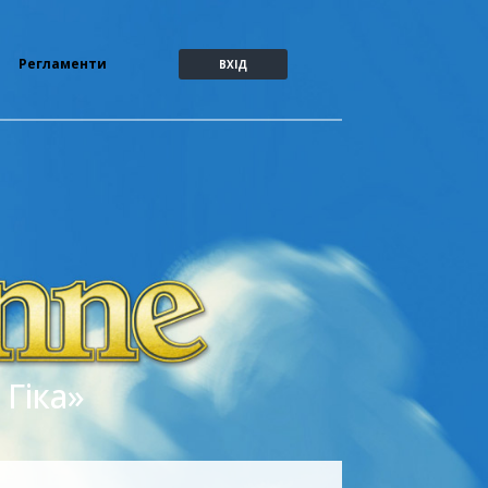
Регламенти
ВХІД
 Гіка»