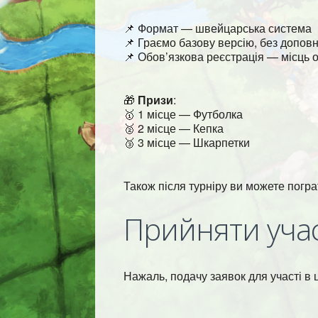
📌 Формат — швейцарська система
📌 Граємо базову версію, без допов
📌 Обов’язкова реєстрація — місць 
🎁
Призи
:
🥇 1 місце — Футболка
🥈 2 місце — Кепка
🥉 3 місце — Шкарпетки
Також після турніру ви можете пограти
Прийняти уча
Нажаль, подачу заявок для участі в 