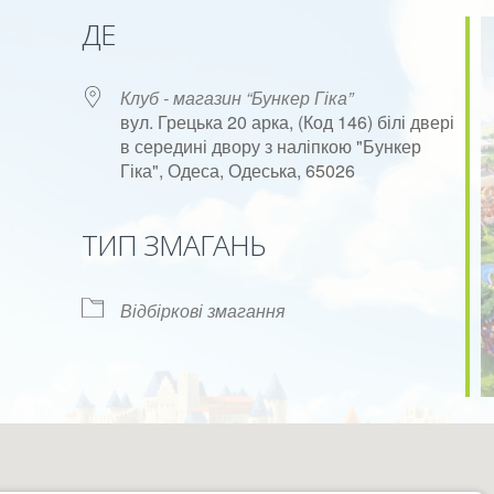
ДЕ
Клуб - магазин “Бункер Гіка”
вул. Грецька 20 арка, (Код 146) білі двері
в середині двору з наліпкою "Бункер
Гіка", Одеса, Одеська, 65026
ok Live
ТИП ЗМАГАНЬ
Відбіркові змагання