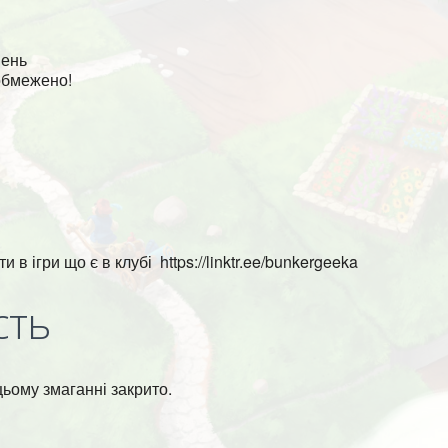
нень
обмежено!
 в ігри що є в клубі https://linktr.ee/bunkergeeka
сть
цьому змаганні закрито.