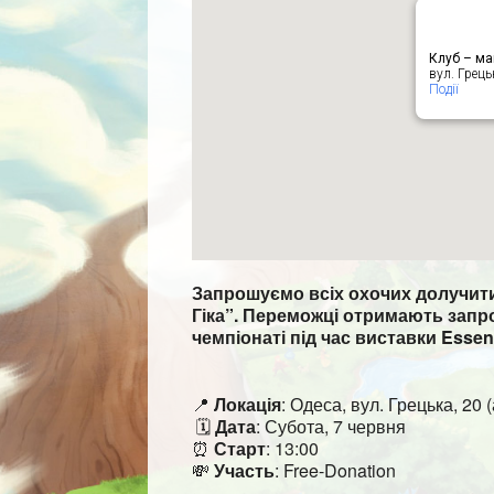
Клуб – маг
вул. Грець
Події
Запрошуємо всіх охочих долучити
Гіка”. Переможці отримають запр
чемпіонаті під час виставки Essen 
📍
Локація
: Одеса, вул. Грецька, 20 
🗓
Дата
: Субота, 7 червня
⏰
Старт
: 13:00
💸
Участь
: Free-Donation