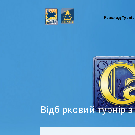
Розклад Турнір
Відбірковий турнір з