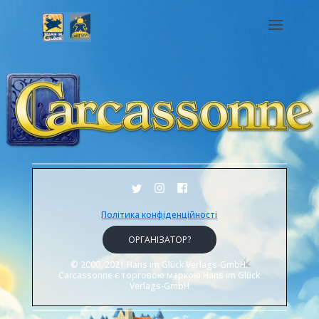
Політика конфіденційності
ОРГАНІЗАТОР?
© 2000, 2021 Hans im Glück Verlags-GmbH.
Carcassonne є торговою маркою Hans im Glück
Verlags-GmbH