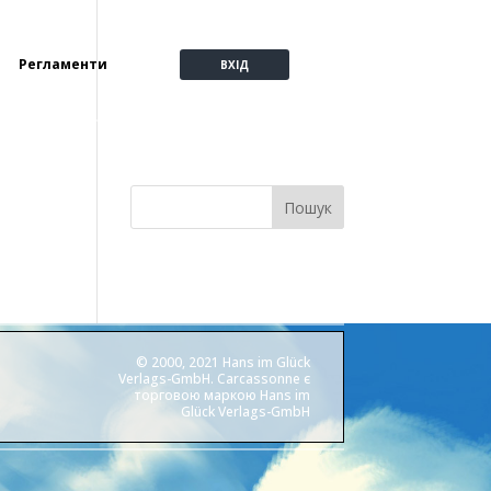
Регламенти
ВХІД
Пошук
© 2000, 2021 Hans im Glück
Verlags-GmbH. Carcassonne є
торговою маркою Hans im
Glück Verlags-GmbH