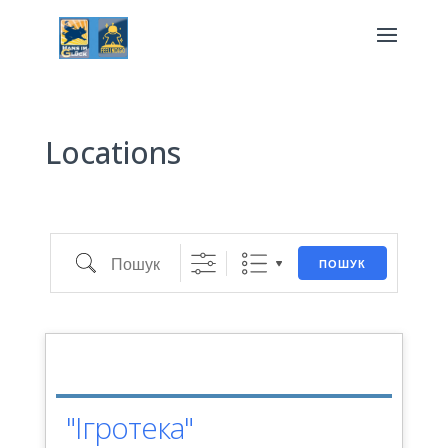
Локації для змагань?
Locations
Пошук
ПОШУК
"Ігротека"